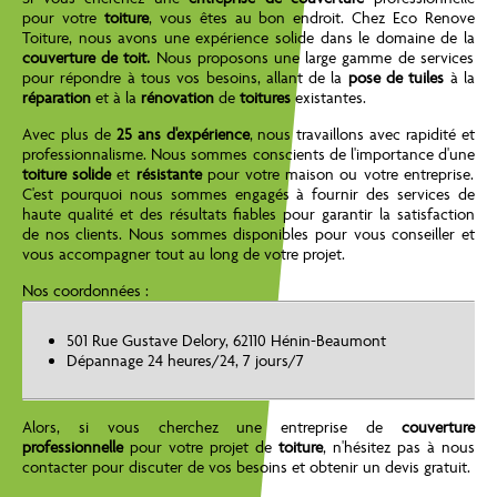
pour votre
toiture
, vous êtes au bon endroit. Chez Eco Renove
Toiture, nous avons une expérience solide dans le domaine de la
couverture de toit.
Nous proposons une large gamme de services
pour répondre à tous vos besoins, allant de la
pose de tuiles
à la
réparation
et à la
rénovation
de
toitures
existantes.
Avec plus de
25 ans d'expérience
, nous travaillons avec rapidité et
professionnalisme. Nous sommes conscients de l'importance d'une
toiture solide
et
résistante
pour votre maison ou votre entreprise.
C'est pourquoi nous sommes engagés à fournir des services de
haute qualité et des résultats fiables pour garantir la satisfaction
de nos clients. Nous sommes disponibles pour vous conseiller et
vous accompagner tout au long de votre projet.
Nos coordonnées :
501 Rue Gustave Delory, 62110 Hénin-Beaumont
Dépannage 24 heures/24, 7 jours/7
Alors, si vous cherchez une entreprise de
couverture
professionnelle
pour votre projet de
toiture
, n'hésitez pas à nous
contacter pour discuter de vos besoins et obtenir un devis gratuit.