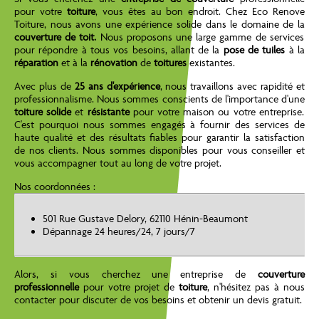
pour votre
toiture
, vous êtes au bon endroit. Chez Eco Renove
Toiture, nous avons une expérience solide dans le domaine de la
couverture de toit.
Nous proposons une large gamme de services
pour répondre à tous vos besoins, allant de la
pose de tuiles
à la
réparation
et à la
rénovation
de
toitures
existantes.
Avec plus de
25 ans d'expérience
, nous travaillons avec rapidité et
professionnalisme. Nous sommes conscients de l'importance d'une
toiture solide
et
résistante
pour votre maison ou votre entreprise.
C'est pourquoi nous sommes engagés à fournir des services de
haute qualité et des résultats fiables pour garantir la satisfaction
de nos clients. Nous sommes disponibles pour vous conseiller et
vous accompagner tout au long de votre projet.
Nos coordonnées :
501 Rue Gustave Delory, 62110 Hénin-Beaumont
Dépannage 24 heures/24, 7 jours/7
Alors, si vous cherchez une entreprise de
couverture
professionnelle
pour votre projet de
toiture
, n'hésitez pas à nous
contacter pour discuter de vos besoins et obtenir un devis gratuit.